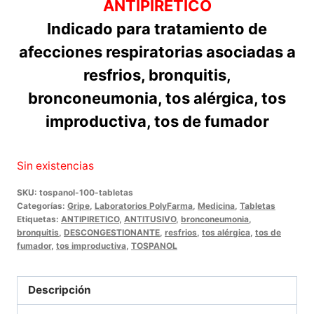
ANTIPIRETICO
Indicado para tratamiento de
afecciones respiratorias asociadas a
resfrios, bronquitis,
bronconeumonia, tos alérgica, tos
improductiva, tos de fumador
Sin existencias
SKU:
tospanol-100-tabletas
Categorías:
Gripe
,
Laboratorios PolyFarma
,
Medicina
,
Tabletas
Etiquetas:
ANTIPIRETICO
,
ANTITUSIVO
,
bronconeumonia
,
bronquitis
,
DESCONGESTIONANTE
,
resfrios
,
tos alérgica
,
tos de
fumador
,
tos improductiva
,
TOSPANOL
Descripción