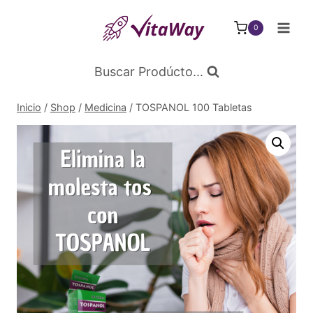
Saltar
al
0
Contenido
Buscar Prodúcto...
Inicio
/
Shop
/
Medicina
/
TOSPANOL 100 Tabletas