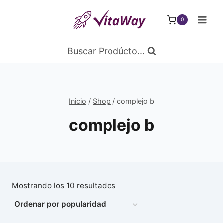
Saltar
al
0
Contenido
Buscar Prodúcto...
Inicio
/
Shop
/
complejo b
complejo b
Ordenado
Mostrando los 10 resultados
por
popularidad