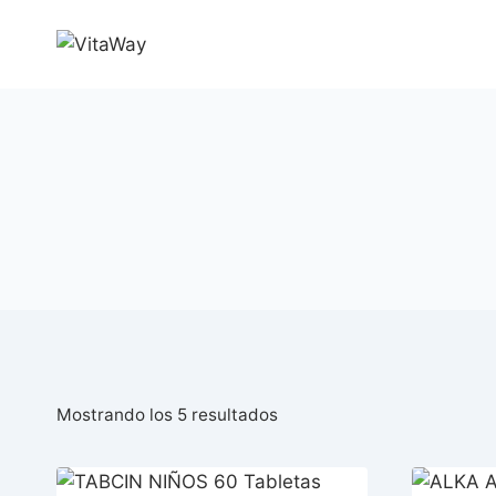
Saltar
al
Contenido
Ordenado
Mostrando los 5 resultados
por
popularidad