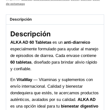
de estomago
Diarreico
Alivio
rápido
Descripción
y
eficaz
Descripción
para
ALKA AD 60 Tabletas
es un
anti-diarreico
tu
especialmente formulado para ayudar al manejo
bienestar
de episodios de diarrea. Cada envase contiene
cantidad
60 tabletas
, diseñado para brindar alivio rápido
y confiable.
En
VitaWay
— Vitaminas y suplementos con
envío internacional. Calidad y bienestar
dondequiera que estés, te acercamos productos
auténticos, avalados por su calidad.
ALKA AD
es una opción ideal para tu
bienestar digestivo