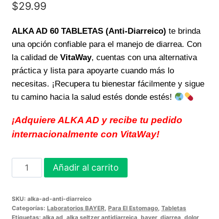
$
29.99
ALKA AD 60 TABLETAS (Anti-Diarreico)
te brinda
una opción confiable para el manejo de diarrea. Con
la calidad de
VitaWay
, cuentas con una alternativa
práctica y lista para apoyarte cuando más lo
necesitas. ¡Recupera tu bienestar fácilmente y sigue
tu camino hacia la salud estés donde estés!
¡Adquiere ALKA AD y recibe tu pedido
internacionalmente con VitaWay!
ALKA
Añadir al carrito
AD
60
SKU:
alka-ad-anti-diarreico
TABLETAS
Categorías:
Laboratorios BAYER
,
Para El Estomago
,
Tabletas
Anti-
Etiquetas:
alka ad
,
alka seltzer antidiarreica
,
bayer
,
diarrea
,
dolor