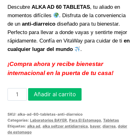
Descubre
ALKA AD 60 TABLETAS
, tu aliado en
momentos difíciles
. Disfruta de la conveniencia
de un
anti-diarreico
diseñado para tu bienestar.
Perfecto para llevar a donde vayas y sentirte mejor
rápidamente. Confía en VitaWay para cuidar de ti
en
cualquier lugar del mundo
.
¡Compra ahora y recibe bienestar
internacional en la puerta de tu casa!
ALKA
Añadir al carrito
AD
60
SKU:
alka-ad-60-tabletas-anti-diarreico
TABLETAS
Categorías:
Laboratorios BAYER
,
Para El Estomago
,
Tabletas
Anti-
Etiquetas:
alka ad
,
alka seltzer antidiarreica
,
bayer
,
diarrea
,
dolor
de estomago
Diarreico