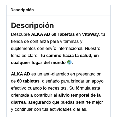
Alivio
rápido
Descripción
y
efectivo
Descripción
donde
Descubre
ALKA AD 60 Tabletas
en
VitaWay
, tu
lo
tienda de confianza para vitaminas y
necesites
suplementos con envío internacional. Nuestro
cantidad
lema es claro:
Tu camino hacia la salud, en
cualquier lugar del mundo
.
ALKA AD
es un anti-diarreico en presentación
de
60 tabletas
, diseñado para brindar un apoyo
efectivo cuando lo necesitas. Su fórmula está
orientada a contribuir al
alivio temporal de la
diarrea
, asegurando que puedas sentirte mejor
y continuar con tus actividades diarias.