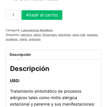
RINOKEM
Añadir al carrito
10
mg
Categoría:
Laboratorios Medikem
50
Etiquetas:
alérgico
,
alivio
,
Estornudo
,
lagrimeo
,
nariz roja
,
nasales
,
Tabletas
oculares
,
rinitis
,
urticaria
cantidad
Descripción
Descripción
USO:
Tratamiento sintomático de procesos
alérgicos tales como rinitis alérgica
estacional y perenne y sus manifestaciones: