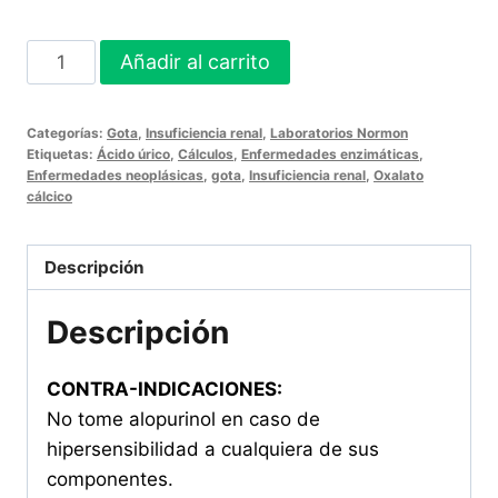
ALOPURINOL
Añadir al carrito
NORMON
300MG
Categorías:
Gota
,
Insuficiencia renal
,
Laboratorios Normon
30
Etiquetas:
Ácido úrico
,
Cálculos
,
Enfermedades enzimáticas
,
Comprimidos
Enfermedades neoplásicas
,
gota
,
Insuficiencia renal
,
Oxalato
cálcico
cantidad
Descripción
Descripción
CONTRA-INDICACIONES:
No tome alopurinol en caso de
hipersensibilidad a cualquiera de sus
componentes.