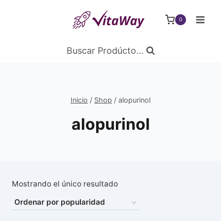
Saltar
al
0
Contenido
Buscar Prodúcto...
Inicio
/
Shop
/
alopurinol
alopurinol
Mostrando el único resultado