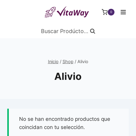
Saltar
al
0
Contenido
Buscar Prodúcto...
Inicio
/
Shop
/
Alivio
Alivio
No se han encontrado productos que
coincidan con tu selección.