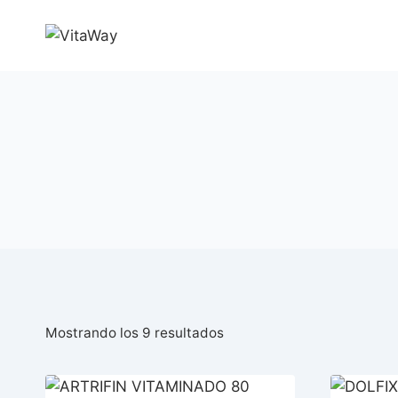
Saltar
al
Contenido
Ordenado
Mostrando los 9 resultados
por
popularidad