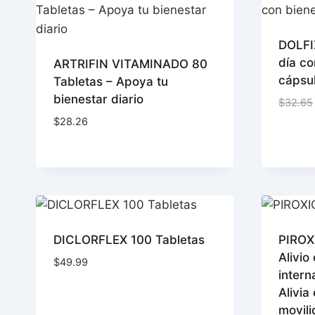
DOLFI
día co
ARTRIFIN VITAMINADO 80
cápsu
Tabletas – Apoya tu
bienestar diario
$
32.65
$
28.26
DICLORFLEX 100 Tabletas
PIRO
Alivio
$
49.99
intern
Alivia
movil