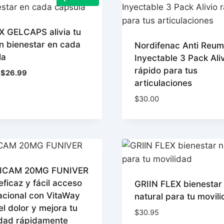
X GELCAPS alivia tu
n bienestar en cada
Nordifenac Anti Reum
la
Inyectable 3 Pack Ali
rápido para tus
El
El
$
26.99
articulaciones
precio
precio
original
actual
$
30.00
era:
es:
$32.65.
$26.99.
XICAM 20MG FUNIVER
 eficaz y fácil acceso
GRIIN FLEX bienestar
acional con VitaWay
natural para tu movil
 el dolor y mejora tu
$
30.95
idad rápidamente