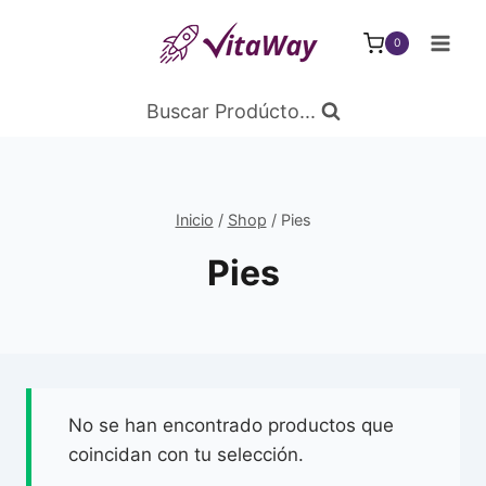
Saltar
al
0
Contenido
Buscar Prodúcto...
Inicio
/
Shop
/
Pies
Pies
No se han encontrado productos que
coincidan con tu selección.