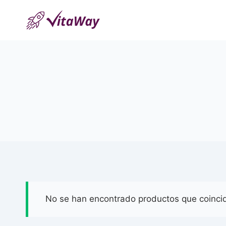
Saltar
al
Contenido
No se han encontrado productos que coincid