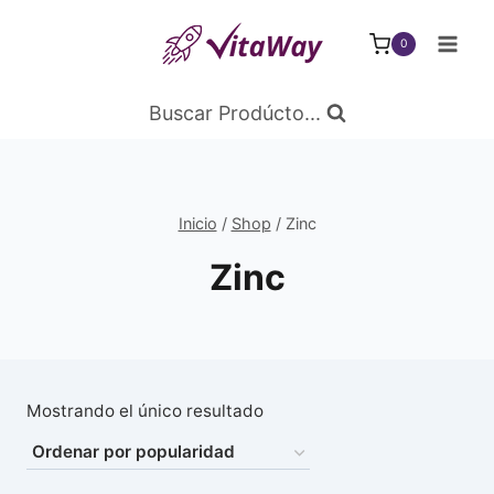
Saltar
al
0
Contenido
Buscar Prodúcto...
Inicio
/
Shop
/
Zinc
Zinc
Mostrando el único resultado