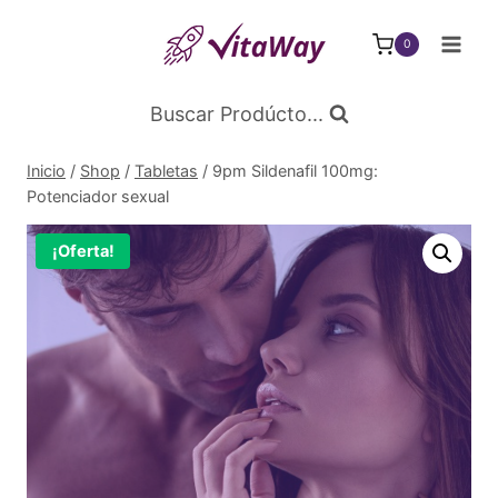
Saltar
al
0
Contenido
Buscar Prodúcto...
Inicio
/
Shop
/
Tabletas
/
9pm Sildenafil 100mg:
Potenciador sexual
¡Oferta!