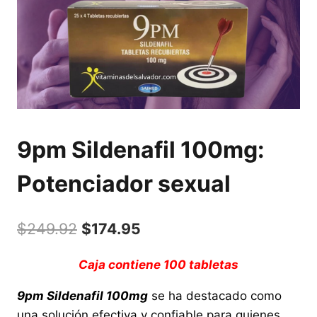
9pm Sildenafil 100mg:
Potenciador sexual
El
El
$
249.92
$
174.95
precio
precio
Caja contiene 100 tabletas
original
actual
9pm Sildenafil 100mg
se ha destacado como
era:
es:
una solución efectiva y confiable para quienes