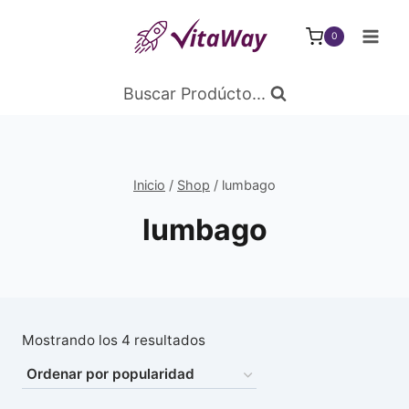
Saltar
al
0
Contenido
Buscar Prodúcto...
Inicio
/
Shop
/
lumbago
lumbago
Ordenado
Mostrando los 4 resultados
por
popularidad