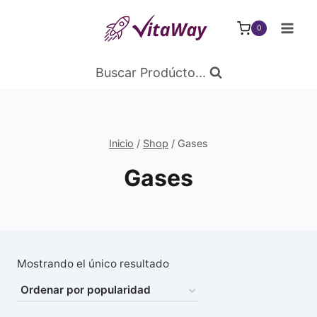
Saltar
al
0
Contenido
Buscar Prodúcto...
Inicio
/
Shop
/
Gases
Gases
Mostrando el único resultado