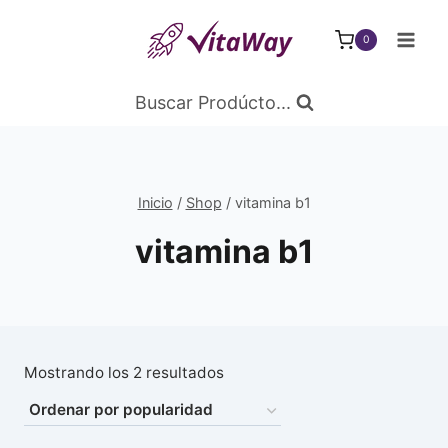
Saltar
al
0
Contenido
Buscar Prodúcto...
Inicio
/
Shop
/
vitamina b1
vitamina b1
Ordenado
Mostrando los 2 resultados
por
popularidad