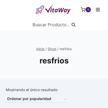
Saltar
al
0
Contenido
Buscar Prodúcto...
Inicio
/
Shop
/
resfrios
resfrios
Mostrando el único resultado