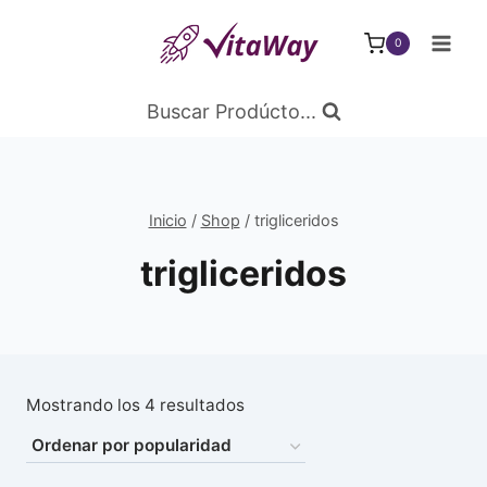
Saltar
al
0
Contenido
Buscar Prodúcto...
Inicio
/
Shop
/
trigliceridos
trigliceridos
Ordenado
Mostrando los 4 resultados
por
popularidad