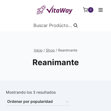
Saltar
al
0
Contenido
Buscar Prodúcto...
Inicio
/
Shop
/
Reanimante
Reanimante
Ordenado
Mostrando los 3 resultados
por
popularidad