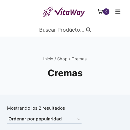
Saltar
al
0
Contenido
Buscar Prodúcto...
Inicio
/
Shop
/
Cremas
Cremas
Ordenado
Mostrando los 2 resultados
por
popularidad