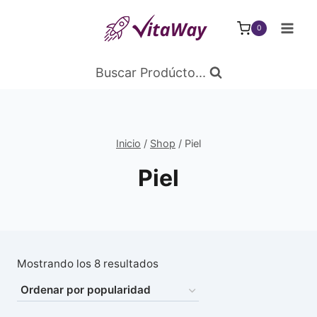
Saltar
al
0
Contenido
Buscar Prodúcto...
Inicio
/
Shop
/
Piel
Piel
Ordenado
Mostrando los 8 resultados
por
popularidad