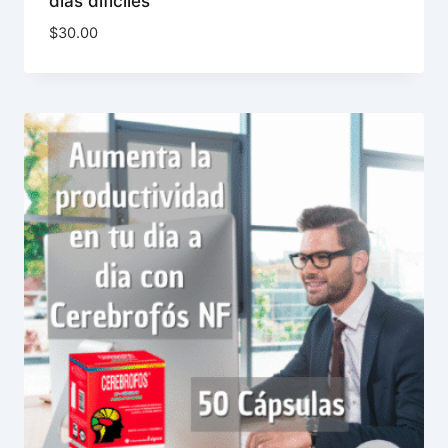
días difíciles
$
30.00