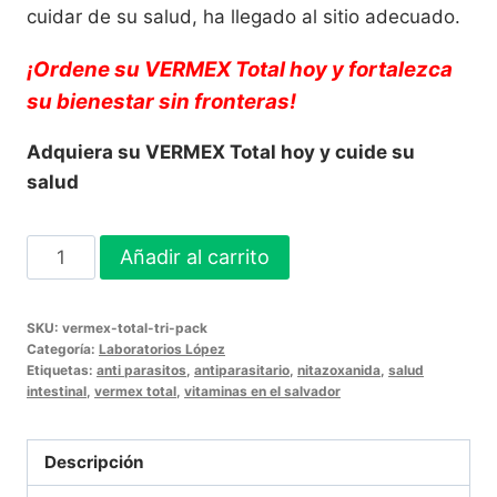
cuidar de su salud, ha llegado al sitio adecuado.
¡Ordene su
VERMEX Total
hoy y fortalezca
su bienestar sin fronteras!
Adquiera su VERMEX Total hoy y cuide su
salud
VERMEX
Añadir al carrito
Total
6
SKU:
vermex-total-tri-pack
Tabletas
Categoría:
Laboratorios López
-
Etiquetas:
anti parasitos
,
antiparasitario
,
nitazoxanida
,
salud
intestinal
,
vermex total
,
vitaminas en el salvador
Protección
Integral
cantidad
Descripción