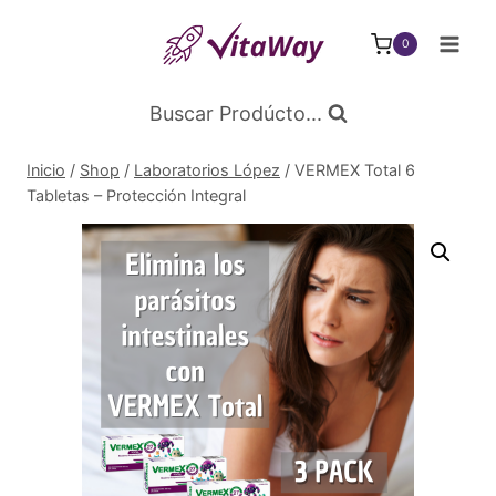
Saltar
al
0
Contenido
Buscar Prodúcto...
Inicio
/
Shop
/
Laboratorios López
/
VERMEX Total 6
Tabletas – Protección Integral