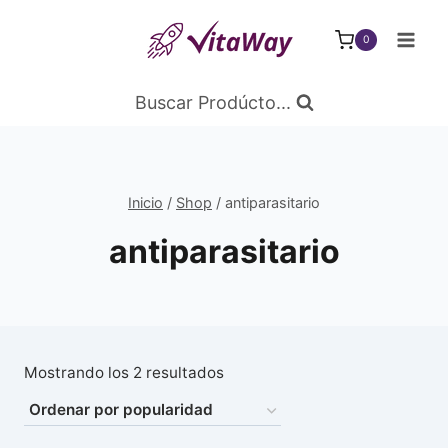
Saltar
al
0
Contenido
Buscar Prodúcto...
Inicio
/
Shop
/
antiparasitario
antiparasitario
Ordenado
Mostrando los 2 resultados
por
popularidad