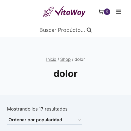
Saltar
al
0
Contenido
Buscar Prodúcto...
Inicio
/
Shop
/
dolor
dolor
Ordenado
Mostrando los 17 resultados
por
popularidad