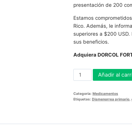
presentación de 200 com
Estamos comprometidos c
Rico. Además, le inform
superiores a $200 USD. N
sus beneficios.
Adquiera DORCOL FORT
DORCOL
Añadir al carr
FORTE
COMPRIMIDOS
Categoría:
Medicamentos
RECUBIERTOS
Etiquetas:
Dismenorrea primario
,
200
Comprimidos
cantidad