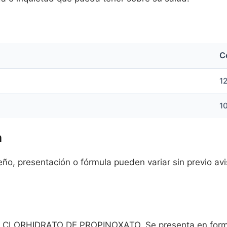
C
1
1
n
o, presentación o fórmula pueden variar sin previo aviso
CLORHIDRATO DE PROPINOXATO. Se presenta en forma 