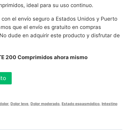
primidos, ideal para su uso continuo.
on el envío seguro a Estados Unidos y Puerto
amos que el envío es gratuito en compras
o dude en adquirir este producto y disfrutar de
E 200 Comprimidos ahora mismo
ito
dolor
,
Dolor leve
,
Dolor moderado
,
Estado espasmódico
,
Intestino