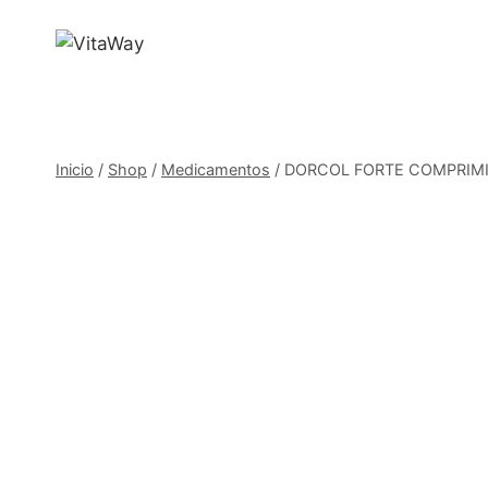
Saltar
al
Contenido
Inicio
/
Shop
/
Medicamentos
/
DORCOL FORTE COMPRIMI