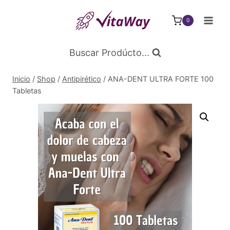
Saltar
al
0
Contenido
Buscar Prodúcto...
Inicio
/
Shop
/
Antipirético
/
ANA-DENT ULTRA FORTE 100
Tabletas