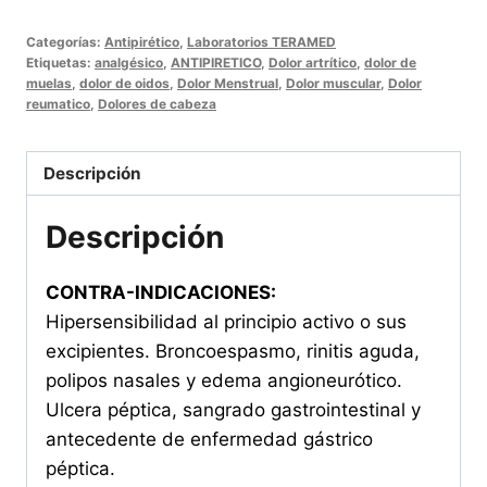
ULTRA
Categorías:
Antipirético
,
Laboratorios TERAMED
FORTE
Etiquetas:
analgésico
,
ANTIPIRETICO
,
Dolor artrítico
,
dolor de
100
muelas
,
dolor de oidos
,
Dolor Menstrual
,
Dolor muscular
,
Dolor
reumatico
,
Dolores de cabeza
Tabletas
cantidad
Descripción
Descripción
CONTRA-INDICACIONES:
Hipersensibilidad al principio activo o sus
excipientes. Broncoespasmo, rinitis aguda,
polipos nasales y edema angioneurótico.
Ulcera péptica, sangrado gastrointestinal y
antecedente de enfermedad gástrico
péptica.