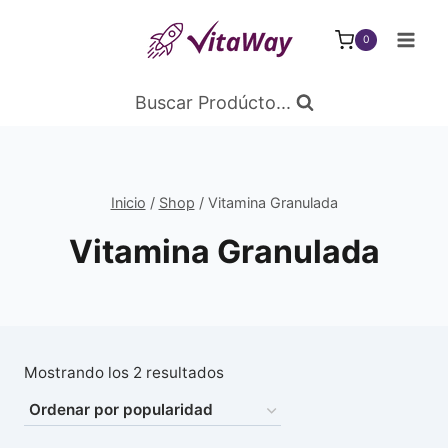
Saltar
al
0
Contenido
Buscar Prodúcto...
Inicio
/
Shop
/
Vitamina Granulada
Vitamina Granulada
Ordenado
Mostrando los 2 resultados
por
popularidad