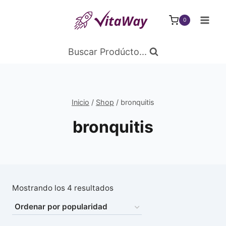
Saltar
al
0
Contenido
Buscar Prodúcto...
Inicio
/
Shop
/
bronquitis
bronquitis
Ordenado
Mostrando los 4 resultados
por
popularidad