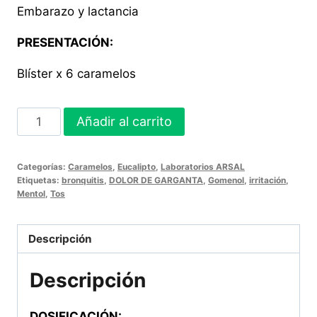
Embarazo y lactancia
PRESENTACIÓN:
Blíster x 6 caramelos
GARGANTINAS
Añadir al carrito
300
Caramelos
Categorías:
Caramelos
,
Eucalipto
,
Laboratorios ARSAL
cantidad
Etiquetas:
bronquitis
,
DOLOR DE GARGANTA
,
Gomenol
,
irritación
,
Mentol
,
Tos
Descripción
Descripción
DOSIFICACIÓN: