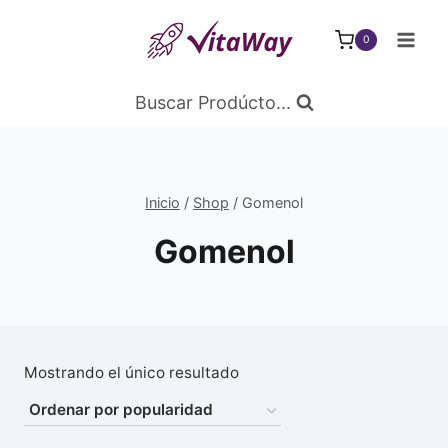
Saltar
al
0
Contenido
Buscar Prodúcto...
Inicio
/
Shop
/
Gomenol
Gomenol
Mostrando el único resultado