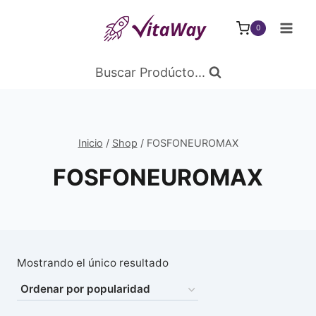
Saltar
al
0
Contenido
Buscar Prodúcto...
Inicio
/
Shop
/
FOSFONEUROMAX
FOSFONEUROMAX
Mostrando el único resultado