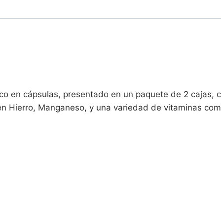
-
Paquete
de
2
|
60
CAPSULAS
ico en cápsulas, presentado en un paquete de 2 cajas, 
EN
en Hierro, Manganeso, y una variedad de vitaminas como
TOTAL
cantidad