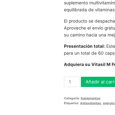
suplemento multivitamín
equilibrada de vitaminas
El producto se despacha
Aproveche el envío gra
su camino hacia una mej
Presentación total:
Este
para un total de 60 caps
Adquiera su Vitasil M 
Vitasil
Añadir al carr
M
Fuerte
Categoría:
Suplementos
X
Etiquetas:
Antioxidantes
,
energiz
30
Capsulas