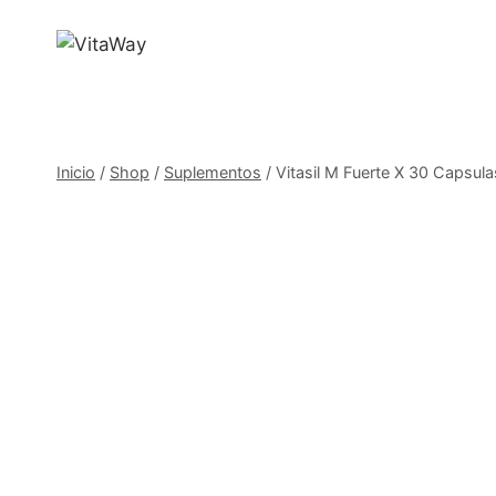
Saltar
al
Contenido
Inicio
/
Shop
/
Suplementos
/
Vitasil M Fuerte X 30 Capsu