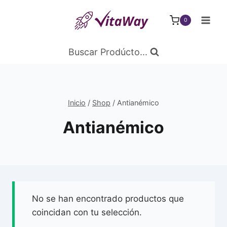
Saltar
al
0
Contenido
Buscar Prodúcto...
Inicio
/
Shop
/
Antianémico
Antianémico
No se han encontrado productos que
coincidan con tu selección.