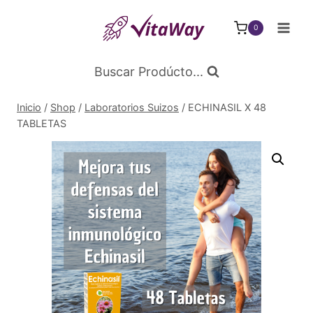
Saltar
al
0
Contenido
Buscar Prodúcto...
Inicio
/
Shop
/
Laboratorios Suizos
/
ECHINASIL X 48
TABLETAS