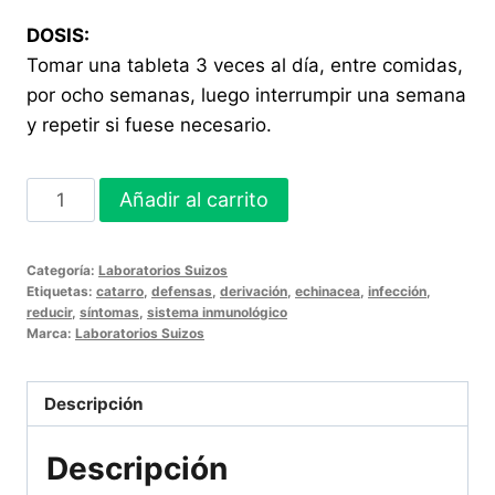
DOSIS:
Tomar una tableta 3 veces al día, entre comidas,
por ocho semanas, luego interrumpir una semana
y repetir si fuese necesario.
ECHINASIL
Añadir al carrito
X
48
Categoría:
Laboratorios Suizos
TABLETAS
Etiquetas:
catarro
,
defensas
,
derivación
,
echinacea
,
infección
,
cantidad
reducir
,
síntomas
,
sistema inmunológico
Marca:
Laboratorios Suizos
Descripción
Descripción