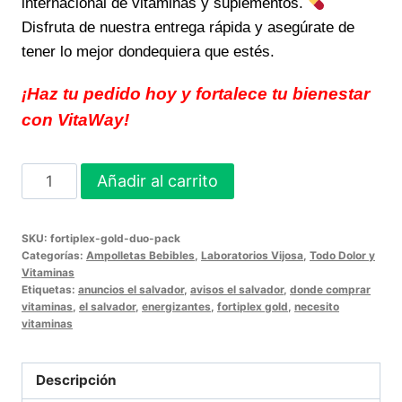
internacional de vitaminas y suplementos.
Disfruta de nuestra entrega rápida y asegúrate de
tener lo mejor dondequiera que estés.
¡Haz tu pedido hoy y fortalece tu bienestar
con VitaWay!
FORTIPLEX
Añadir al carrito
GOLD
Vitalidad
SKU:
fortiplex-gold-duo-pack
y
Categorías:
Ampolletas Bebibles
,
Laboratorios Vijosa
,
Todo Dolor y
soporte
Vitaminas
Etiquetas:
anuncios el salvador
,
avisos el salvador
,
donde comprar
esencial
vitaminas
,
el salvador
,
energizantes
,
fortiplex gold
,
necesito
para
vitaminas
tu
bienestar
Descripción
global