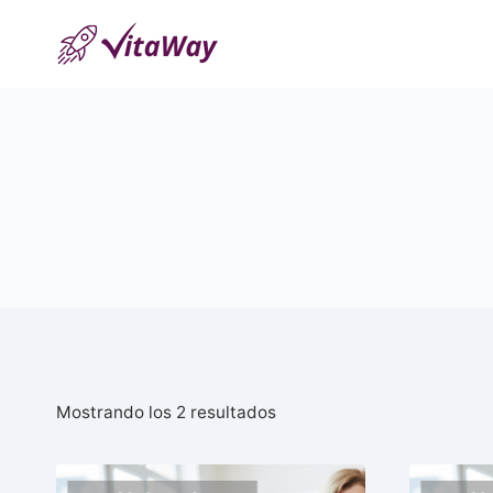
Saltar
al
Contenido
Ordenado
Mostrando los 2 resultados
por
popularidad