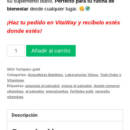
su suplemento diario.
Perfecto para tu rutina de
bienestar
desde cualquier lugar.
¡Haz tu pedido en VitaWay y recíbelo estés
donde estés!
FORTIPLEX
Añadir al carrito
GOLD
BEBIBLE
SKU:
fortiplex-gold
energía
Categorías:
Ampolletas Bebibles
,
Laboratorios Vijosa
,
Todo Dolor y
y
Vitaminas
Etiquetas:
anuncios el salvador
,
avisos el salvador
,
donde comprar
bienestar
vitaminas
,
el salvador
,
energizantes
,
fortiplex gold
,
necesito
diario
vitaminas
en
VitaWay
Descripción
cantidad