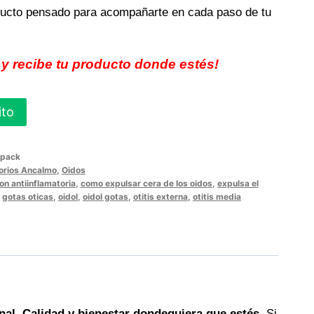
ucto pensado para acompañarte en cada paso de tu
 y recibe tu producto donde estés!
ito
ipack
orios Ancalmo
,
Oidos
on antiinflamatoria
,
como expulsar cera de los oidos
,
expulsa el
,
gotas oticas
,
oidol
,
oidol gotas
,
otitis externa
,
otitis media
al. Calidad y bienestar dondequiera que estés.
Si