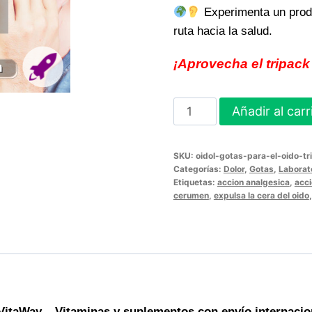
Experimenta un prod
ruta hacia la salud.
¡Aprovecha el tripack
OIDOL
Añadir al carr
GOTAS
PARA
SKU:
oidol-gotas-para-el-oido-tr
EL
Categorías:
Dolor
,
Gotas
,
Laborat
OIDO
Etiquetas:
accion analgesica
,
acci
cerumen
,
expulsa la cera del oido
TRIPACK
–
Cuidado
auditivo
práctico
y
VitaWay – Vitaminas y suplementos con envío internacion