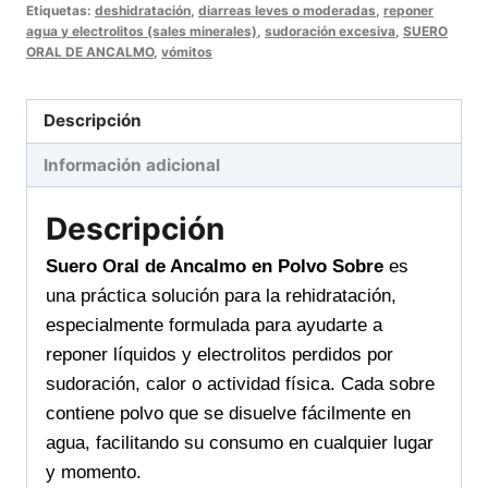
EN
Etiquetas:
deshidratación
,
diarreas leves o moderadas
,
reponer
agua y electrolitos (sales minerales)
,
sudoración excesiva
,
SUERO
POLVO
ORAL DE ANCALMO
,
vómitos
SOBRE
rehidratación
Descripción
eficaz
en
Información adicional
cualquier
momento
Descripción
cantidad
Suero Oral de Ancalmo en Polvo Sobre
es
una práctica solución para la rehidratación,
especialmente formulada para ayudarte a
reponer líquidos y electrolitos perdidos por
sudoración, calor o actividad física. Cada sobre
contiene polvo que se disuelve fácilmente en
agua, facilitando su consumo en cualquier lugar
y momento.