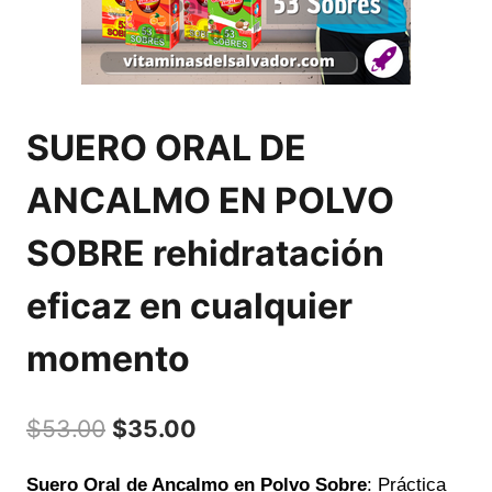
SUERO ORAL DE
ANCALMO EN POLVO
SOBRE rehidratación
eficaz en cualquier
momento
El
El
$
53.00
$
35.00
precio
precio
Suero Oral de Ancalmo en Polvo Sobre
: Práctica