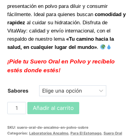
original
actual
presentación en polvo para diluir y consumir
era:
es:
fácilmente. Ideal para quienes buscan
comodidad y
$53.00.
$35.00.
rapidez
al cuidar su hidratación. Disfruta de
VitaWay: calidad y envío internacional, con el
respaldo de nuestro lema
«Tu camino hacia la
salud, en cualquier lugar del mundo»
.
¡Pide tu Suero Oral en Polvo y recíbelo
estés donde estés!
Sabores
SUERO
Añadir al carrito
ORAL
DE
SKU:
suero-oral-de-ancalmo-en-polvo-sobre
ANCALMO
Categorías:
Laboratorios Ancalmo
,
Para El Estomago
,
Suero Oral