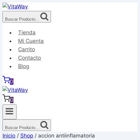
Saltar
al
Buscar Prodúcto...
Contenido
Tienda
Mi Cuenta
Carrito
Contacto
Blog
0
0
Buscar Prodúcto...
Inicio
/
Shop
/
accion antiinflamatoria