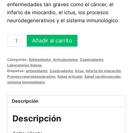
enfermedades tan graves como el cáncer, el
infarto de miocardio, el ictus, los procesos
neurodegenerativos y el sistema inmunológico.
TURMENIC
Añadir al carrito
60
Cápsulas
Categorías:
Antioxidante
,
Articulaciones
,
Coadyudante
,
cantidad
Laboratorios Suizos
Etiquetas:
antioxidante
,
Coadyudante
,
Ictus
,
Infarto de miocardio
,
Proceso neurodegenerativo
,
Salud articular
,
Salud cardiovascular
,
sistema inmunológico
Descripción
Descripción