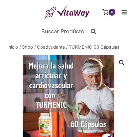
Saltar
al
0
Contenido
Buscar Prodúcto...
Inicio
/
Shop
/
Coadyudante
/
TURMENIC 60 Cápsulas