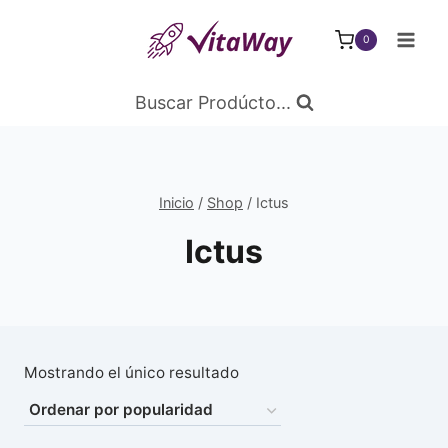
Saltar
al
0
Contenido
Buscar Prodúcto...
Inicio
/
Shop
/
Ictus
Ictus
Mostrando el único resultado