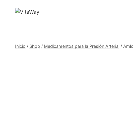
Saltar
al
Contenido
Inicio
/
Shop
/
Medicamentos para la Presión Arterial
/
Amlo