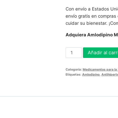
Con envío a Estados Unid
envío gratis en compras
cuidar su bienestar. ¡Co
Adquiera Amlodipino 
Amlodipino
Añadir al carr
Mk
5Mg
Categoría:
Medicamentos para la P
-
Etiquetas:
Amlodipino
,
Antihipert
60
Tabletas
para
la
Presión
Arterial