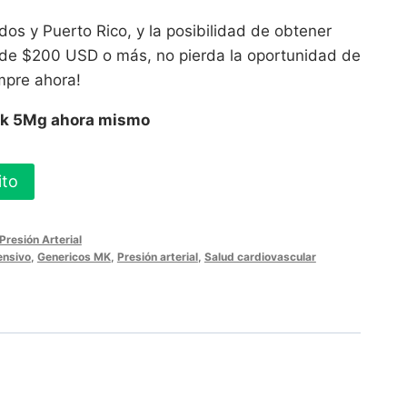
os y Puerto Rico, y la posibilidad de obtener
 de $200 USD o más, no pierda la oportunidad de
mpre ahora!
Mk 5Mg ahora mismo
ito
resión Arterial
ensivo
,
Genericos MK
,
Presión arterial
,
Salud cardiovascular