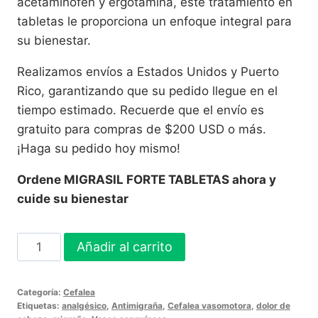
acetaminofén y ergotamina, este tratamiento en
tabletas le proporciona un enfoque integral para
su bienestar.
Realizamos envíos a Estados Unidos y Puerto
Rico, garantizando que su pedido llegue en el
tiempo estimado. Recuerde que el envío es
gratuito para compras de $200 USD o más.
¡Haga su pedido hoy mismo!
Ordene MIGRASIL FORTE TABLETAS ahora y
cuide su bienestar
MIGRASIL
Añadir al carrito
FORTE
TABLETAS
Categoría:
Cefalea
|
Etiquetas:
analgésico
,
Antimigraña
,
Cefalea vasomotora
,
dolor de
24