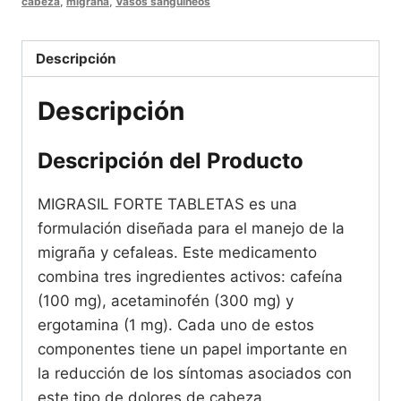
cabeza
,
migraña
,
Vasos sanguíneos
Tabletas
para
Descripción
el
alivio
Descripción
de
la
Descripción del Producto
migrana
cantidad
MIGRASIL FORTE TABLETAS es una
formulación diseñada para el manejo de la
migraña y cefaleas. Este medicamento
combina tres ingredientes activos: cafeína
(100 mg), acetaminofén (300 mg) y
ergotamina (1 mg). Cada uno de estos
componentes tiene un papel importante en
la reducción de los síntomas asociados con
este tipo de dolores de cabeza.