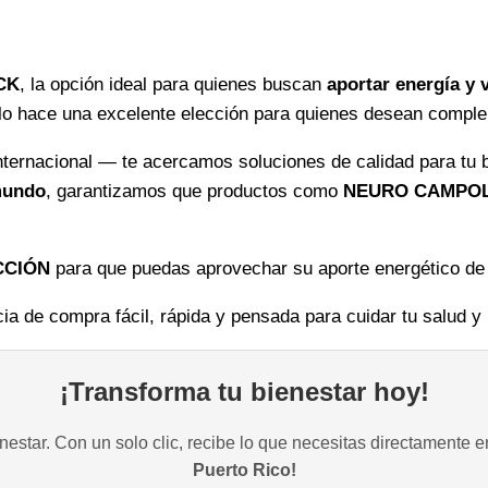
y
mental
cantidad
CK
, la opción ideal para quienes buscan
aportar energía y v
e lo hace una excelente elección para quienes desean compl
ernacional — te acercamos soluciones de calidad para tu b
 mundo
, garantizamos que productos como
NEURO CAMPOL
CCIÓN
para que puedas aprovechar su aporte energético de
ia de compra fácil, rápida y pensada para cuidar tu salud y
¡Transforma tu bienestar hoy!
estar. Con un solo clic, recibe lo que necesitas directamente e
Puerto Rico!