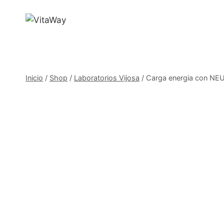
Saltar
al
Contenido
Inicio
/
Shop
/
Laboratorios Vijosa
/
Carga energia con NE