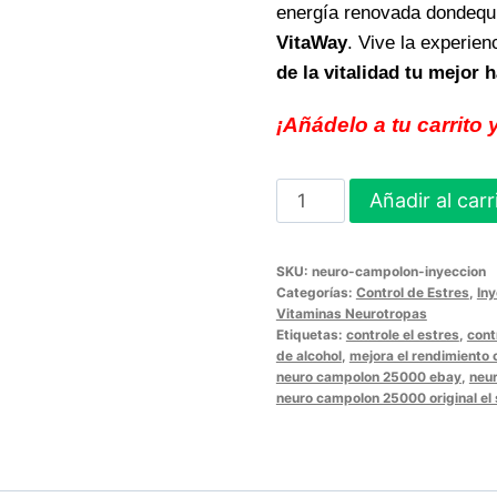
energía renovada dondequi
VitaWay
. Vive la experien
de la vitalidad tu mejor h
¡Añádelo a tu carrito
Carga
Añadir al carr
energia
con
SKU:
neuro-campolon-inyeccion
NEURO
Categorías:
Control de Estres
,
In
CAMPOLON
Vitaminas Neurotropas
Etiquetas:
controle el estres
,
cont
INYECCION
de alcohol
,
mejora el rendimiento 
TRIPACK
neuro campolon 25000 ebay
,
neu
neuro campolon 25000 original el
potencia
tu
bienestar
físico