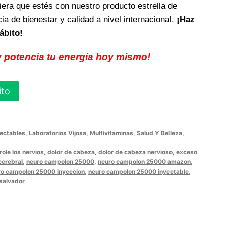
era que estés con nuestro producto estrella de
cia de bienestar y calidad a nivel internacional.
¡Haz
ábito!
 y potencia tu energía hoy mismo!
ito
yectables
,
Laboratorios Vijosa
,
Multivitaminas
,
Salud Y Belleza
,
role los nervios
,
dolor de cabeza
,
dolor de cabeza nervioso
,
exceso
cerebral
,
neuro campolon 25000
,
neuro campolon 25000 amazon
,
ro campolon 25000 inyeccion
,
neuro campolon 25000 inyectable
,
 salvador