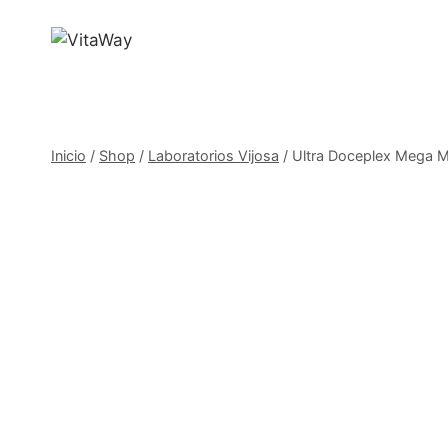
Saltar
al
Contenido
Inicio
/
Shop
/
Laboratorios Vijosa
/
Ultra Doceplex Mega Man