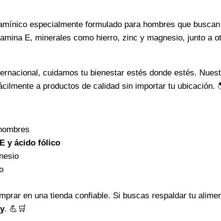
diario
tamínico especialmente formulado para hombres que buscan a
en
tamina E, minerales como hierro, zinc y magnesio, junto a o
VitaWay
cantidad
ternacional, cuidamos tu bienestar estés donde estés. Nues
cilmente a productos de calidad sin importar tu ubicación.
 hombres
E y ácido fólico
nesio
o
comprar en una tienda confiable. Si buscas respaldar tu alime
y
. 💪🛒