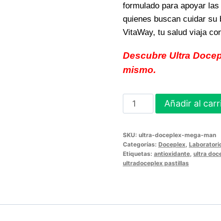
formulado para apoyar las
quienes buscan cuidar su 
VitaWay, tu salud viaja co
Descubre Ultra Docep
mismo.
Ultra
Añadir al carr
Doceplex
Mega
SKU:
ultra-doceplex-mega-man
Man
Categorías:
Doceplex
,
Laboratori
vitalidad
Etiquetas:
antioxidante
,
ultra doc
ultradoceplex pastillas
y
energía
para
tu
bienestar