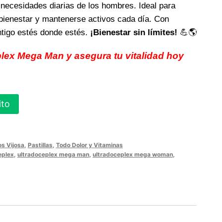
 necesidades diarias de los hombres. Ideal para
bienestar y mantenerse activos cada día. Con
ntigo estés donde estés.
¡Bienestar sin límites!
💪🌎
lex Mega Man y asegura tu vitalidad hoy
ito
os Vijosa
,
Pastillas
,
Todo Dolor y Vitaminas
eplex
,
ultradoceplex mega man
,
ultradoceplex mega woman
,