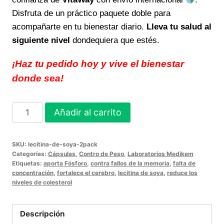
Disfruta de un práctico paquete doble para
acompañarte en tu bienestar diario.
Lleva tu salud al
siguiente nivel
dondequiera que estés.
¡Haz tu pedido hoy y vive el bienestar
donde sea!
LECITINA
Añadir al carrito
DE
SOYA
SKU:
lecitina-de-soya-2pack
2PACK
Categorías:
Cápsulas
,
Contro de Peso
,
Laboratorios Medikem
energía
Etiquetas:
aporta Fósforo
,
contra fallos de la memoria
,
falta de
concentración
,
fortalece el cerebro
,
lecitina de soya
,
reduce los
natural
niveles de colesterol
para
tu
Descripción
bienestar