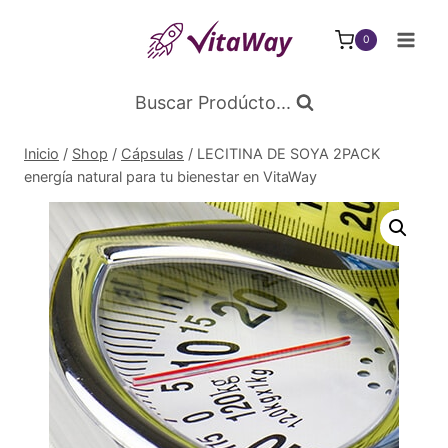
Saltar
al
0
Contenido
Buscar Prodúcto...
Inicio
/
Shop
/
Cápsulas
/
LECITINA DE SOYA 2PACK
energía natural para tu bienestar en VitaWay