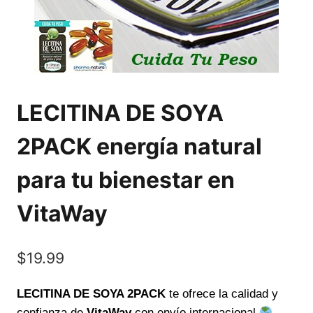
LECITINA DE SOYA
2PACK energía natural
para tu bienestar en
VitaWay
$
19.99
LECITINA DE SOYA 2PACK
te ofrece la calidad y
confianza de
VitaWay
con envío internacional
.