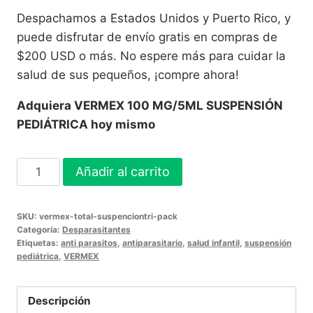
Despachamos a Estados Unidos y Puerto Rico, y
puede disfrutar de envío gratis en compras de
$200 USD o más. No espere más para cuidar la
salud de sus pequeños, ¡compre ahora!
Adquiera VERMEX 100 MG/5ML SUSPENSIÓN
PEDIÁTRICA hoy mismo
VERMEX
Añadir al carrito
100
MG/5ML
SKU:
vermex-total-suspenciontri-pack
SUSPENSIÓN
Categoría:
Desparasitantes
PEDIÁTRICA
Etiquetas:
anti parasitos
,
antiparasitario
,
salud infantil
,
suspensión
pediátrica
,
VERMEX
-
TRIPACK
cantidad
Descripción